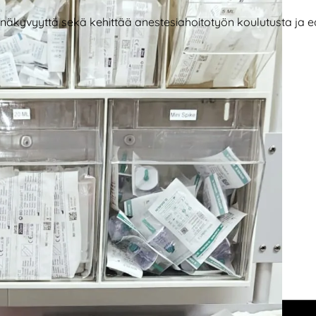
 näkyvyyttä sekä kehittää anestesiahoitotyön koulutusta ja ed