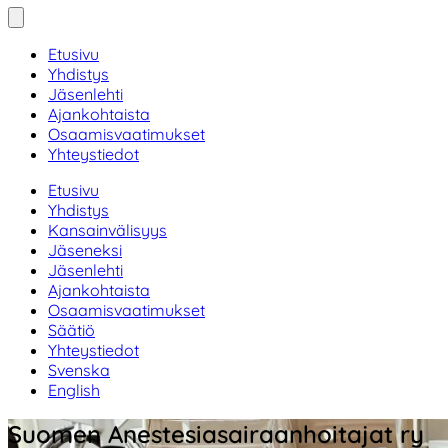
Etusivu
Yhdistys
Jäsenlehti
Ajankohtaista
Osaamisvaatimukset
Yhteystiedot
Etusivu
Yhdistys
Kansainvälisyys
Jäseneksi
Jäsenlehti
Ajankohtaista
Osaamisvaatimukset
Säätiö
Yhteystiedot
Svenska
English
Suomen Anestesiasairaanhoitajat ry