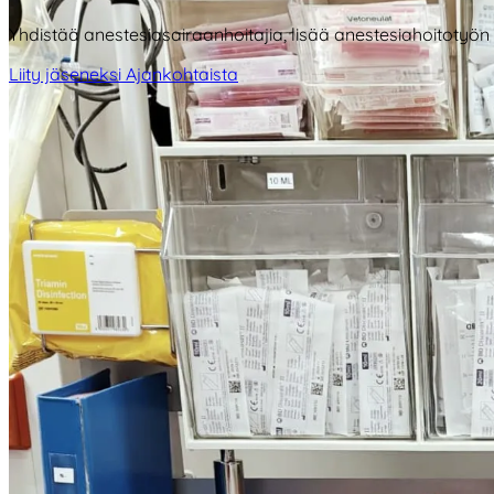
Yhdistää anestesiasairaanhoitajia, lisää anestesiahoitotyön
Liity jäseneksi
Ajankohtaista
Tulevat tapahtumat
Syyskoulutuspäivät 2026 ilmoittautuminen auki!